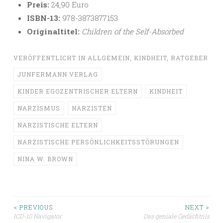
Preis:
24,90 Euro
ISBN-13:
978-3873877153
Originaltitel:
Children of the Self-Absorbed
VERÖFFENTLICHT IN
ALLGEMEIN
,
KINDHEIT
,
RATGEBER
JUNFERMANN VERLAG
KINDER EGOZENTRISCHER ELTERN
KINDHEIT
NARZISMUS
NARZISTEN
NARZISTISCHE ELTERN
NARZISTISCHE PERSÖNLICHKEITSSTÖRUNGEN
NINA W. BROWN
Beitragsnavigation
< PREVIOUS
NEXT >
ICD-10 Navigator
Das geniale Gedächtnis