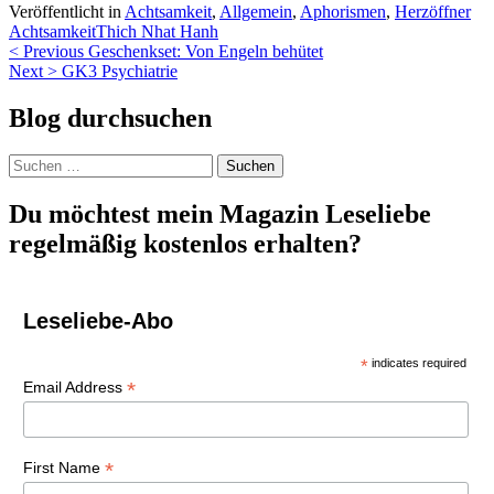
Veröffentlicht in
Achtsamkeit
,
Allgemein
,
Aphorismen
,
Herzöffner
Achtsamkeit
Thich Nhat Hanh
Beitragsnavigation
< Previous
Geschenkset: Von Engeln behütet
Next >
GK3 Psychiatrie
Blog durchsuchen
Suchen
nach:
Du möchtest mein Magazin Leseliebe
regelmäßig kostenlos erhalten?
Leseliebe-Abo
*
indicates required
*
Email Address
*
First Name