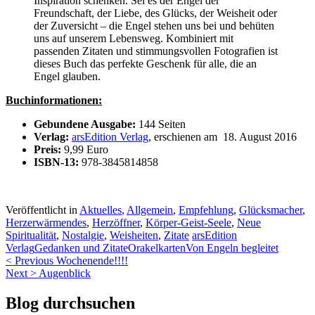
Inspiration schenken. Sei es der Engel der
Freundschaft, der Liebe, des Glücks, der Weisheit oder
der Zuversicht – die Engel stehen uns bei und behüten
uns auf unserem Lebensweg. Kombiniert mit
passenden Zitaten und stimmungsvollen Fotografien ist
dieses Buch das perfekte Geschenk für alle, die an
Engel glauben.
Buchinformationen:
Gebundene Ausgabe:
144 Seiten
Verlag:
arsEdition Verlag
, erschienen am 18. August 2016
Preis:
9,99 Euro
ISBN-13:
978-3845814858
Veröffentlicht in
Aktuelles
,
Allgemein
,
Empfehlung
,
Glücksmacher
,
Herzerwärmendes
,
Herzöffner
,
Körper-Geist-Seele
,
Neue
Spiritualität
,
Nostalgie
,
Weisheiten
,
Zitate
arsEdition
Verlag
Gedanken und Zitate
Orakelkarten
Von Engeln begleitet
Beitragsnavigation
< Previous
Wochenende!!!!
Next >
Augenblick
Blog durchsuchen