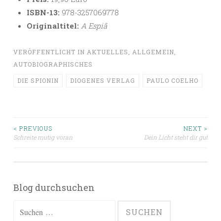
ISBN-13:
978-3257069778
Originaltitel:
A Espiã
VERÖFFENTLICHT IN
AKTUELLES
,
ALLGEMEIN
,
AUTOBIOGRAPHISCHES
DIE SPIONIN
DIOGENES VERLAG
PAULO COELHO
Beitragsnavigation
< PREVIOUS
NEXT >
Schreite mutig voran
Dein Licht steht dir gut
Blog durchsuchen
Suchen