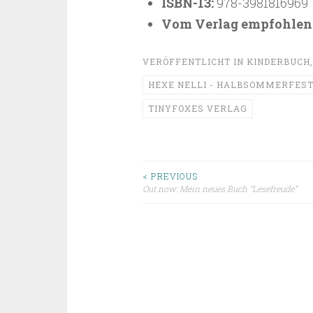
ISBN-13:
978-3981816969
Vom Verlag empfohlene
VERÖFFENTLICHT IN
KINDERBUCH
HEXE NELLI - HALBSOMMERFES
TINYFOXES VERLAG
Beitragsnavigat
< PREVIOUS
Out now: Mein neues Buch “Lesefreude”