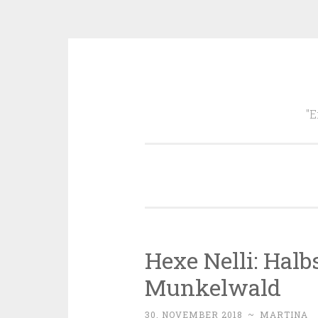
Zum
Inhalt
"E
springen
Hexe Nelli: Hal
Munkelwald
30. NOVEMBER 2018
~
MARTINA