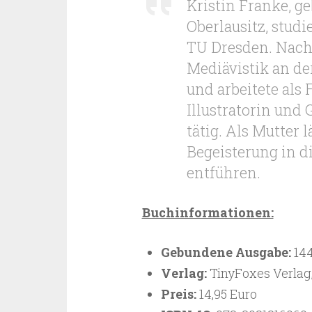
Kristin Franke, g
Oberlausitz, stud
TU Dresden. Nach
Mediävistik an de
und arbeitete als 
Illustratorin und
tätig. Als Mutter 
Begeisterung in d
entführen.
Buchinformationen:
Gebundene Ausgabe:
144
Verlag:
TinyFoxes Verlag,
Preis:
14,95 Euro