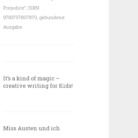
Prejudice”, ISBN:
9783757807870, gebundene
Ausgabe.
It’s a kind of magic –
creative writing for Kids!
Miss Austen und ich