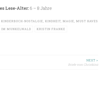
s Lese-Alter:
6 – 8 Jahre
,
KINDERBUCH-NOSTALGIE
,
KINDHEIT
,
MAGIE
,
MUST HAVES
T IM MUNKELWALD
KRISTIN FRANKE
ion
NEXT >
Briefe vom Christkind