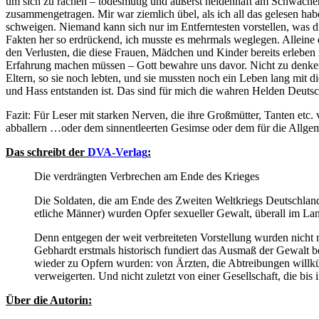
um sich zu rächen – todesmutig und äußerst heldenhaft am Schwächer
zusammengetragen. Mir war ziemlich übel, als ich all das gelesen hab
schweigen. Niemand kann sich nur im Entferntesten vorstellen, was di
Fakten her so erdrückend, ich musste es mehrmals weglegen. Alleine
den Verlusten, die diese Frauen, Mädchen und Kinder bereits erleben
Erfahrung machen müssen – Gott bewahre uns davor. Nicht zu denken,
Eltern, so sie noch lebten, und sie mussten noch ein Leben lang mit
und Hass entstanden ist. Das sind für mich die wahren Helden Deuts
Fazit: Für Leser mit starken Nerven, die ihre Großmütter, Tanten et
abballern …oder dem sinnentleerten Gesimse oder dem für die Allgem
Das schreibt der
DVA-Verlag
:
Die verdrängten Verbrechen am Ende des Krieges
Die Soldaten, die am Ende des Zweiten Weltkriegs Deutschland 
etliche Männer) wurden Opfer sexueller Gewalt, überall im La
Denn entgegen der weit verbreiteten Vorstellung wurden nicht
Gebhardt erstmals historisch fundiert das Ausmaß der Gewalt be
wieder zu Opfern wurden: von Ärzten, die Abtreibungen willkür
verweigerten. Und nicht zuletzt von einer Gesellschaft, die b
Über die Autorin: