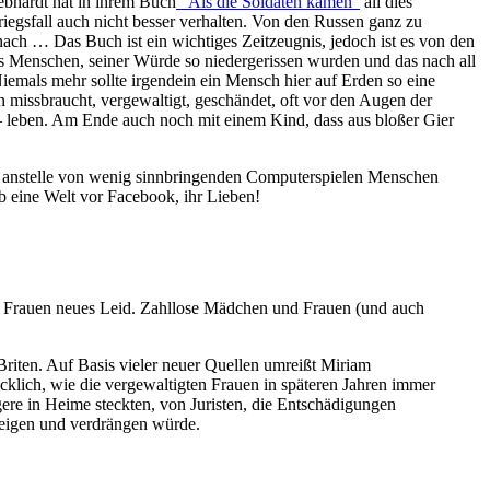
ebhardt hat in ihrem Buch
“Als die Soldaten kamen”
all dies
riegsfall auch nicht besser verhalten. Von den Russen ganz zu
nach … Das Buch ist ein wichtiges Zeitzeugnis, jedoch ist es von den
es Menschen, seiner Würde so niedergerissen wurden und das nach all
emals mehr sollte irgendein ein Mensch hier auf Erden so eine
missbraucht, vergewaltigt, geschändet, oft vor den Augen der
 – leben. Am Ende auch noch mit einem Kind, dass aus bloßer Gier
en, anstelle von wenig sinnbringenden Computerspielen Menschen
 eine Welt vor Facebook, ihr Lieben!
ele Frauen neues Leid. Zahllose Mädchen und Frauen (und auch
riten. Auf Basis vieler neuer Quellen umreißt Miriam
cklich, wie die vergewaltigten Frauen in späteren Jahren immer
ere in Heime steckten, von Juristen, die Entschädigungen
hweigen und verdrängen würde.