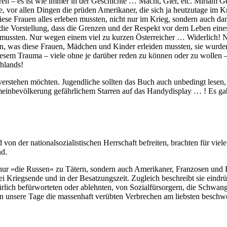
en – es ist wie immer in der Geschichte … Macht, Gier, etc. Miriam G
e, vor allen Dingen die prüden Amerikaner, die sich ja heutzutage im K
ese Frauen alles erleben mussten, nicht nur im Krieg, sondern auch da
 die Vorstellung, dass die Grenzen und der Respekt vor dem Leben ein
 mussten. Nur wegen einem viel zu kurzen Österreicher … Widerlich! Ni
 was diese Frauen, Mädchen und Kinder erleiden mussten, sie wurden 
 diesem Trauma – viele ohne je darüber reden zu können oder zu wollen
chlands!
c. verstehen möchten. Jugendliche sollten das Buch auch unbedingt les
einbevölkerung gefährlichem Starren auf das Handydisplay … ! Es gab
von der nationalsozialistischen Herrschaft befreiten, brachten für vi
nd.
 nur »die Russen« zu Tätern, sondern auch Amerikaner, Franzosen und B
i Kriegsende und in der Besatzungszeit. Zugleich beschreibt sie eindrü
lich befürworteten oder ablehnten, von Sozialfürsorgern, die Schwang
is in unsere Tage die massenhaft verübten Verbrechen am liebsten besc