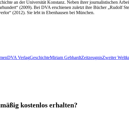
chichte an der Universität Konstanz. Neben ihrer journalistischen Arbeit
hrhundert“ (2009). Bei DVA erschienen zuletzt ihre Bücher „Rudolf St
rlor“ (2012). Sie lebt in Ebenhausen bei München.
amen
DVA Verlag
Geschichte
Miriam Gebhardt
Zeitzeugnis
Zweiter Weltk
mäßig kostenlos erhalten?