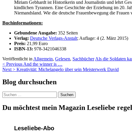
Miriam Gebhardt ist Historikerin und Journalistin und lehrt Ges
kindlichen Tyrannen. Eine Geschichte der Erziehung im 20. Ja
Niemandsland. Wie die deutsche Frauenbewegung die Frauen ve
Buchinformationen:
Gebundene Ausgabe:
352 Seiten
Verlag:
Deutsche Verlags-Anstalt
; Auflage: 4 (2. März 2015)
Preis:
21,99 Euro
ISBN-13:
978-3421046338
Veröffentlicht in
Allgemein
,
Gelesen
,
Sachbücher
Als die Soldaten k
Beitragsnavigation
< Previous
And the winner is …
Next >
Kreativität: Michelangelo über sein Meisterwerk David
Blog durchsuchen
Suchen
nach:
Du möchtest mein Magazin Leseliebe regel
Leseliebe-Abo