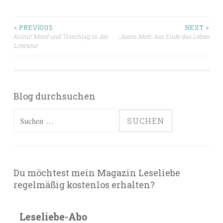
Beitragsnavigation
< PREVIOUS
NEXT >
Krimi! Mord und Totschlag in der
Jason Mott: Am Ende das Leben
Literatur
Blog durchsuchen
Suchen
nach:
Du möchtest mein Magazin Leseliebe
regelmäßig kostenlos erhalten?
Leseliebe-Abo