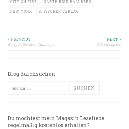
CITY ON FIRE
GARTH RISK HALLBERG
NEW YORK
S. FISCHER VERLAG
Beitragsnavigation
< PREVIOUS
NEXT >
Harry Potter Lese-Challenge
Zukunftsfasern
Blog durchsuchen
Suchen
nach:
Du möchtest mein Magazin Leseliebe
regelmäßig kostenlos erhalten?