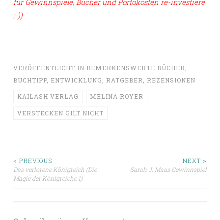
für Gewinnspiele, Bücher und Portokosten re-investiere
;-))
VERÖFFENTLICHT IN
BEMERKENSWERTE BÜCHER
,
BUCHTIPP
,
ENTWICKLUNG
,
RATGEBER
,
REZENSIONEN
KAILASH VERLAG
MELINA ROYER
VERSTECKEN GILT NICHT
Beitragsnavigation
< PREVIOUS
NEXT >
Das verlorene Königreich (Die
Sarah J. Maas Gewinnspiel
Magie der Königreiche 1)