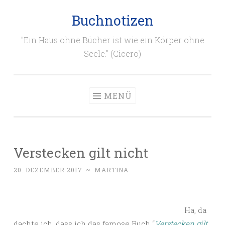
Buchnotizen
Zum
Inhalt
"Ein Haus ohne Bücher ist wie ein Körper ohne
springen
Seele." (Cicero)
MENÜ
Verstecken gilt nicht
20. DEZEMBER 2017
~
MARTINA
Ha, da
dachte ich, dass ich das famose Buch “
Verstecken gilt