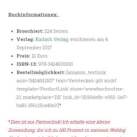
Buchinformationen:
Broschiert:
224 Seiten
Verlag:
Kailash Verlag
, erschienen am 4.
September 2017
Preis:
12 Euro
ISBN-13:
978-3424631500
Bestellmöglichkeit:
[amazon_textlink
asin=’3424631507′ text=’Verstecken gilt nicht’
template=’ProductLink’ store=’wwwbuchnotize-
21′ marketplace=’DE’ link_id=’3290de8c-e562-11e7-
ba81-156c15ca43e3′]
*
*
Dies ist ein Partnerlink! Ich erhalte eine kleine
Zuwendung, die ich zu 100 Prozent in meinem Weblog