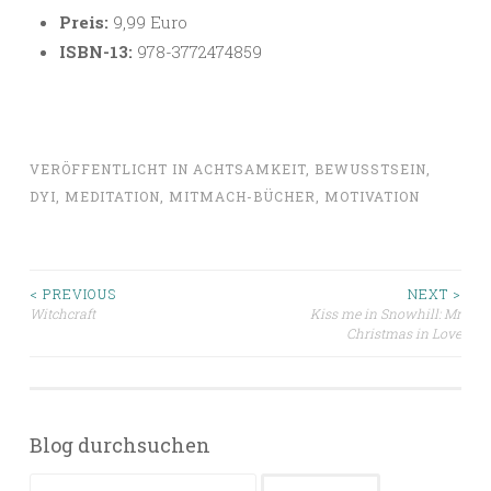
Preis:
9,99 Euro
ISBN-13:
978-3772474859
VERÖFFENTLICHT IN
ACHTSAMKEIT
,
BEWUSSTSEIN
,
DYI
,
MEDITATION
,
MITMACH-BÜCHER
,
MOTIVATION
Beitragsnavigation
< PREVIOUS
NEXT >
Witchcraft
Kiss me in Snowhill: Mr
Christmas in Love
Blog durchsuchen
Suchen