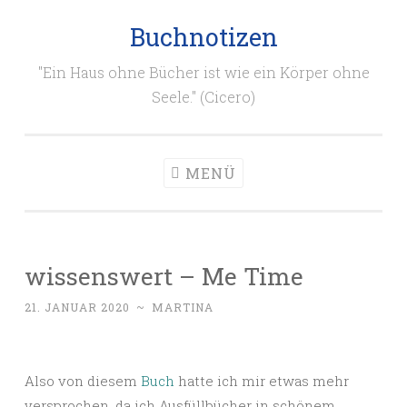
Buchnotizen
Zum
Inhalt
"Ein Haus ohne Bücher ist wie ein Körper ohne
springen
Seele." (Cicero)
MENÜ
wissenswert – Me Time
21. JANUAR 2020
~
MARTINA
Also von diesem
Buch
hatte ich mir etwas mehr
versprochen, da ich Ausfüllbücher in schönem