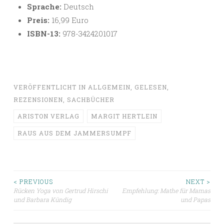
Sprache:
Deutsch
Preis:
16,99 Euro
ISBN-13:
978-3424201017
VERÖFFENTLICHT IN
ALLGEMEIN
,
GELESEN
,
REZENSIONEN
,
SACHBÜCHER
ARISTON VERLAG
MARGIT HERTLEIN
RAUS AUS DEM JAMMERSUMPF
Beitragsnavigation
< PREVIOUS
NEXT >
Rücken Yoga von Gertrud Hirschi
Empfehlung: Mathe für Mamas
und Barbara Kündig
und Papas