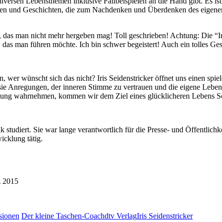
e diversen Lebensthemen inklusive Fallbeispielen an die Hand gibt. Es i
aten und Geschichten, die zum Nachdenken und Überdenken des eigenen
ein, das man nicht mehr hergeben mag! Toll geschrieben! Achtung: Die “I
as man führen möchte. Ich bin schwer begeistert! Auch ein tolles Ges
ren, wer wünscht sich das nicht? Iris Seidenstricker öffnet uns einen sp
sie Anregungen, der inneren Stimme zu vertrauen und die eigene Lebensw
ng wahrnehmen, kommen wir dem Ziel eines glücklicheren Lebens Schri
studiert. Sie war lange verantwortlich für die Presse- und Öffentlichke
icklung tätig.
z 2015
sionen
Der kleine Taschen-Coach
dtv Verlag
Iris Seidenstricker