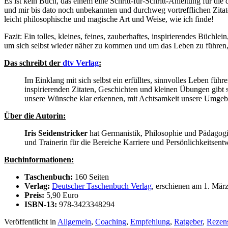
Es ist kein Buch, das einem eine Schritt-für-Schritt-Anleitung für di
und mir bis dato noch unbekannten und durchweg vortrefflichen Zit
leicht philosophische und magische Art und Weise, wie ich finde!
Fazit: Ein tolles, kleines, feines, zauberhaftes, inspirierendes Büchl
um sich selbst wieder näher zu kommen und um das Leben zu führen, d
Das schreibt der
dtv Verlag
:
Im Einklang mit sich selbst ein erfülltes, sinnvolles Leben füh
inspirierenden Zitaten, Geschichten und kleinen Übungen gibt 
unsere Wünsche klar erkennen, mit Achtsamkeit unsere Umgebu
Über die Autorin:
Iris Seidenstricker
hat Germanistik, Philosophie und Pädagogik 
und Trainerin für die Bereiche Karriere und Persönlichkeitsentw
Buchinformationen:
Taschenbuch:
160 Seiten
Verlag:
Deutscher Taschenbuch Verlag
, erschienen am 1. Mär
Preis:
5,90 Euro
ISBN-13:
978-3423348294
Veröffentlicht in
Allgemein
,
Coaching
,
Empfehlung
,
Ratgeber
,
Rezen