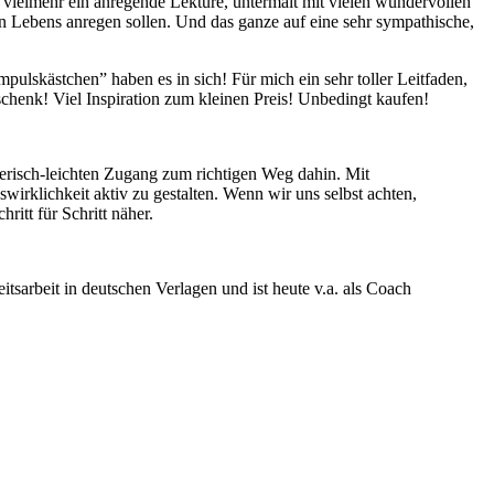
st vielmehr ein anregende Lektüre, untermalt mit vielen wundervollen
 Lebens anregen sollen. Und das ganze auf eine sehr sympathische,
mpulskästchen” haben es in sich! Für mich ein sehr toller Leitfaden,
chenk! Viel Inspiration zum kleinen Preis! Unbedingt kaufen!
ielerisch-leichten Zugang zum richtigen Weg dahin. Mit
irklichkeit aktiv zu gestalten. Wenn wir uns selbst achten,
tt für Schritt näher.
itsarbeit in deutschen Verlagen und ist heute v.a. als Coach