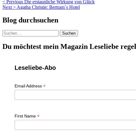
Beitragsnavigation
< Previous
Die erstaunliche Wirkung von Glück
Next >
Agatha Christie: Bertram`s Hotel
Blog durchsuchen
Suchen
nach:
Du möchtest mein Magazin Leseliebe regel
Leseliebe-Abo
*
Email Address
*
First Name