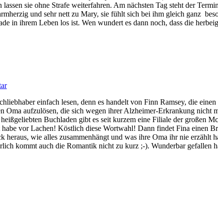
 lassen sie ohne Strafe weiterfahren. Am nächsten Tag steht der Termin b
st warmherzig und sehr nett zu Mary, sie fühlt sich bei ihm gleich gan
ade in ihrem Leben los ist. Wen wundert es dann noch, dass die herbei
tar
hliebhaber einfach lesen, denn es handelt von Finn Ramsey, die einen 
en Oma aufzulösen, die sich wegen ihrer Alzheimer-Erkrankung nicht m
m heißgeliebten Buchladen gibt es seit kurzem eine Filiale der großen M
t habe vor Lachen! Köstlich diese Wortwahl! Dann findet Fina einen Br
k heraus, wie alles zusammenhängt und was ihre Oma ihr nie erzählt h
ürlich kommt auch die Romantik nicht zu kurz ;-). Wunderbar gefallen h