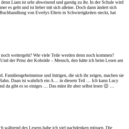
 denn Liam ist sehr abweisend und garstig zu ihr. In der Schule wird
r es geht und ist lieber mit sich alleine. Doch dann ändert sich
ie Buchhandlung von Everlys Eltern in Schwierigkeiten steckt, hat
as es noch weitergeht? Wie viele Teile werden denn noch kommen?
 Und der Prinz der Kobolde – Mensch, den hätte ich beim Lesen am
d. Familiengeheimnisse und Intrigen, die sich ihr zeigen, machen sie
r Bahn. Daan ist wahrlich ein A… in diesem Teil … Ich kann Lucy
 und da gibt es so einiges … Das müst ihr aber selbst lesen 😉 …
 auch während des Lesens habe ich viel nachdenken müssen. Die