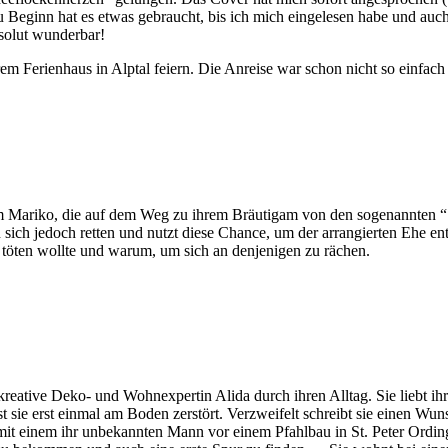
Beginn hat es etwas gebraucht, bis ich mich eingelesen habe und auch N
bsolut wunderbar!
m Ferienhaus in Alptal feiern. Die Anreise war schon nicht so einfach 
ariko, die auf dem Weg zu ihrem Bräutigam von den sogenannten “Schw
ich jedoch retten und nutzt diese Chance, um der arrangierten Ehe entfl
 töten wollte und warum, um sich an denjenigen zu rächen.
eative Deko- und Wohnexpertin Alida durch ihren Alltag. Sie liebt ihren
 ist sie erst einmal am Boden zerstört. Verzweifelt schreibt sie einen
mit einem ihr unbekannten Mann vor einem Pfahlbau in St. Peter Ordin