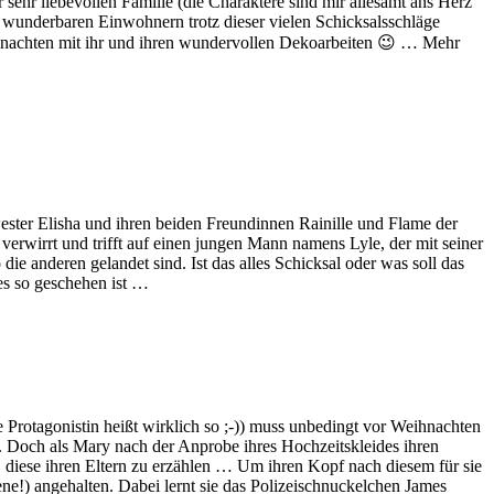
sehr liebevollen Familie (die Charaktere sind mir allesamt ans Herz
n wunderbaren Einwohnern trotz dieser vielen Schicksalsschläge
ihnachten mit ihr und ihren wundervollen Dekoarbeiten 😉 … Mehr
ester Elisha und ihren beiden Freundinnen Rainille und Flame der
g verwirrt und trifft auf einen jungen Mann namens Lyle, der mit seiner
ie anderen gelandet sind. Ist das alles Schicksal oder was soll das
es so geschehen ist …
e Protagonistin heißt wirklich so ;-)) muss unbedingt vor Weihnachten
r. Doch als Mary nach der Anprobe ihres Hochzeitskleides ihren
cht, diese ihren Eltern zu erzählen … Um ihren Kopf nach diesem für sie
ene!) angehalten. Dabei lernt sie das Polizeischnuckelchen James