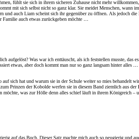
nehmen, fühlt sie sich in ihrem sicheren Zuhause nicht mehr willkommen,
ommt mit sich selbst nicht so ganz klar. Sie meidet Menschen, wann imme
 Eltern und auch Liam scheint sich ihr gegenüber zu öffnen. Als jedoch d
 der Familie auch etwas zurückgeben möchte …
dlich aufgelöst? Was war ich enttäuscht, als ich feststellen musste, d
ssiert etwas, aber doch kommt man nur so ganz langsam hinter alles …
 auf sich hat und warum sie in der Schule weiter so mies behandelt wir
e zum Prinzen der Kobolde werfen sie in diesem Band ziemlich aus de
den möchte, was zur Hölle denn alles schief läuft in ihrem Königreich –
 neugierig auf das Buch. Dieser Satz machte mich auch so neugierig und