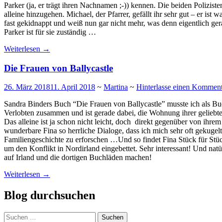
Parker (ja, er trägt ihren Nachnamen ;-)) kennen. Die beiden Polizisten
alleine hinzugehen. Michael, der Pfarrer, gefällt ihr sehr gut – er i
fast gekidnappt und weiß nun gar nicht mehr, was denn eigentlich ger
Parker ist für sie zuständig …
Weiterlesen
→
Die Frauen von Ballycastle
26. März 2018
11. April 2018
~
Martina
~
Hinterlasse einen Kommen
Sandra Binders Buch “Die Frauen von Ballycastle” musste ich als Buc
Verlobten zusammen und ist gerade dabei, die Wohnung ihrer geliebt
Das alleine ist ja schon nicht leicht, doch direkt gegenüber von ihre
wunderbare Fina so herrliche Dialoge, dass ich mich sehr oft gekugel
Familiengeschichte zu erforschen …Und so findet Fina Stück für Stüc
um den Konflikt in Nordirland eingebettet. Sehr interessant! Und nat
auf Irland und die dortigen Buchläden machen!
Weiterlesen
→
Blog durchsuchen
Suchen