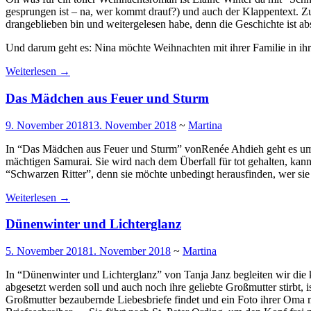
gesprungen ist – na, wer kommt drauf?) und auch der Klappentext. Zu 
drangeblieben bin und weitergelesen habe, denn die Geschichte ist a
Und darum geht es: Nina möchte Weihnachten mit ihrer Familie in ihre
Weiterlesen
→
Das Mädchen aus Feuer und Sturm
9. November 2018
13. November 2018
~
Martina
In “Das Mädchen aus Feuer und Sturm” vonRenée Ahdieh geht es um M
mächtigen Samurai. Sie wird nach dem Überfall für tot gehalten, kann s
“Schwarzen Ritter”, denn sie möchte unbedingt herausfinden, wer sie
Weiterlesen
→
Dünenwinter und Lichterglanz
5. November 2018
1. November 2018
~
Martina
In “Dünenwinter und Lichterglanz” von Tanja Janz begleiten wir die kr
abgesetzt werden soll und auch noch ihre geliebte Großmutter stirbt,
Großmutter bezaubernde Liebesbriefe findet und ein Foto ihrer Oma 