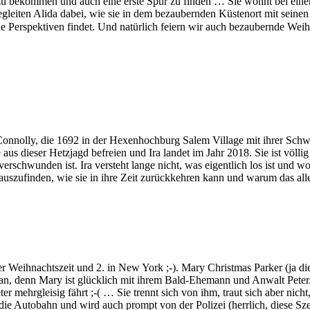
zu bekommen und auch eine erste Spur zu finden … Sie wohnt bei einer 
gleiten Alida dabei, wie sie in dem bezaubernden Küstenort mit seine
e Perspektiven findet. Und natürlich feiern wir auch bezaubernde We
 Connolly, die 1692 in der Hexenhochburg Salem Village mit ihrer Schw
aus dieser Hetzjagd befreien und Ira landet im Jahr 2018. Sie ist völli
schwunden ist. Ira versteht lange nicht, was eigentlich los ist und wo d
szufinden, wie sie in ihre Zeit zurückkehren kann und warum das all
der Weihnachtszeit und 2. in New York ;-). Mary Christmas Parker (ja di
 Plan, denn Mary ist glücklich mit ihrem Bald-Ehemann und Anwalt Pete
eter mehrgleisig fährt ;-( … Sie trennt sich von ihm, traut sich aber ni
 die Autobahn und wird auch prompt von der Polizei (herrlich, diese Sz