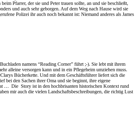
eim Pfarrer, der sie und Peter trauen sollte, an und sie beschließt,
z besonders und auch sehr geborgen. Auf dem Weg nach Hause wird sie
gerufene Polizei ihr auch noch bekannt ist: Niemand anderes als James
Buchladen namens “Reading Corner” führt ;-). Sie lebt mit ihrem
ehr alleine versorgen kann und in ein Pflegeheim umziehen muss.
cClarys Bücherkette. Und mit dem Geschäftsführer liefert sich die
ief bei den Sachen ihrer Oma und sie beginnt, ihre eigene
at … Die Story ist in den hochbrisanten historischen Kontext rund
aben mir auch die vielen Landschaftsbeschreibungen, die richtig Lust