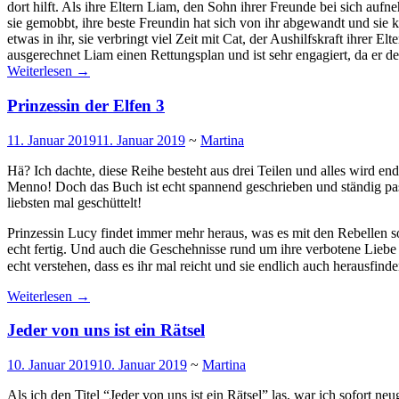
dort hilft. Als ihre Eltern Liam, den Sohn ihrer Freunde bei sich auf
sie gemobbt, ihre beste Freundin hat sich von ihr abgewandt und sie k
etwas in ihr, sie verbringt viel Zeit mit Cat, der Aushilfskraft ihrer
ausgerechnet Liam einen Rettungsplan und ist sehr engagiert, da er
Weiterlesen
→
Prinzessin der Elfen 3
11. Januar 2019
11. Januar 2019
~
Martina
Hä? Ich dachte, diese Reihe besteht aus drei Teilen und alles wird en
Menno! Doch das Buch ist echt spannend geschrieben und ständig pa
liebsten mal geschüttelt!
Prinzessin Lucy findet immer mehr heraus, was es mit den Rebellen so
echt fertig. Und auch die Geschehnisse rund um ihre verbotene Lieb
echt verstehen, dass es ihr mal reicht und sie endlich auch herausfin
Weiterlesen
→
Jeder von uns ist ein Rätsel
10. Januar 2019
10. Januar 2019
~
Martina
Als ich den Titel “Jeder von uns ist ein Rätsel” las, war ich sofort