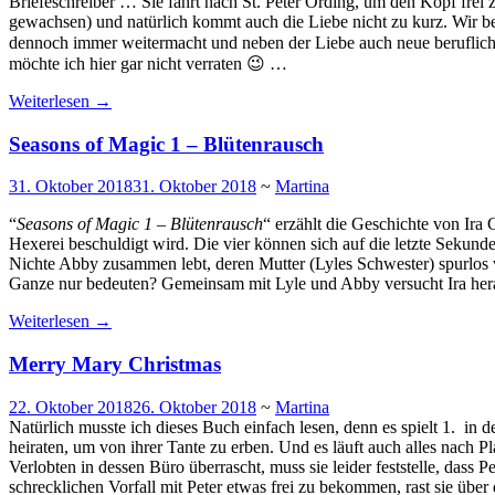
Briefeschreiber … Sie fährt nach St. Peter Ording, um den Kopf frei 
gewachsen) und natürlich kommt auch die Liebe nicht zu kurz. Wir be
dennoch immer weitermacht und neben der Liebe auch neue beruflich
möchte ich hier gar nicht verraten 😉 …
Weiterlesen
→
Seasons of Magic 1 – Blütenrausch
31. Oktober 2018
31. Oktober 2018
~
Martina
“
Seasons of Magic 1 – Blütenrausch
“ erzählt die Geschichte von Ira
Hexerei beschuldigt wird. Die vier können sich auf die letzte Sekunde 
Nichte Abby zusammen lebt, deren Mutter (Lyles Schwester) spurlos ver
Ganze nur bedeuten? Gemeinsam mit Lyle und Abby versucht Ira herau
Weiterlesen
→
Merry Mary Christmas
22. Oktober 2018
26. Oktober 2018
~
Martina
Natürlich musste ich dieses Buch einfach lesen, denn es spielt 1. in 
heiraten, um von ihrer Tante zu erben. Und es läuft auch alles nach
Verlobten in dessen Büro überrascht, muss sie leider feststelle, dass P
schrecklichen Vorfall mit Peter etwas frei zu bekommen, rast sie über