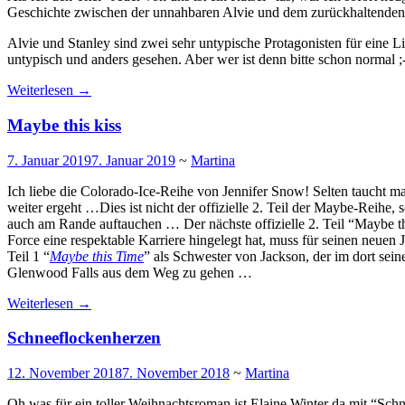
Geschichte zwischen der unnahbaren Alvie und dem zurückhaltenden S
Alvie und Stanley sind zwei sehr untypische Protagonisten für eine Li
untypisch und anders gesehen. Aber wer ist denn bitte schon normal ;
Weiterlesen
→
Maybe this kiss
7. Januar 2019
7. Januar 2019
~
Martina
Ich liebe die Colorado-Ice-Reihe von Jennifer Snow! Selten taucht man 
weiter ergeht …Dies ist nicht der offizielle 2. Teil der Maybe-Reihe,
auch am Rande auftauchen … Der nächste offizielle 2. Teil “Maybe thi
Force eine respektable Karriere hingelegt hat, muss für seinen neuen 
Teil 1 “
Maybe this Time
” als Schwester von Jackson, der im dort seine
Glenwood Falls aus dem Weg zu gehen …
Weiterlesen
→
Schneeflockenherzen
12. November 2018
7. November 2018
~
Martina
Oh was für ein toller Weihnachtsroman ist Elaine Winter da mit “Sch