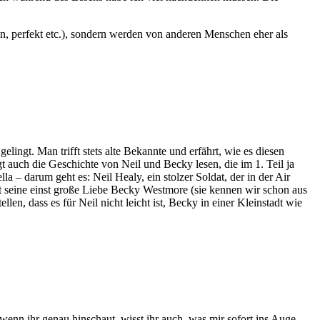
hen, perfekt etc.), sondern werden von anderen Menschen eher als
lingt. Man trifft stets alte Bekannte und erfährt, wie es diesen
t auch die Geschichte von Neil und Becky lesen, die im 1. Teil ja
– darum geht es: Neil Healy, ein stolzer Soldat, der in der Air
ebt seine einst große Liebe Becky Westmore (sie kennen wir schon aus
en, dass es für Neil nicht leicht ist, Becky in einer Kleinstadt wie
enn ihr genau hinschaut, wisst ihr auch, was mir sofort ins Auge