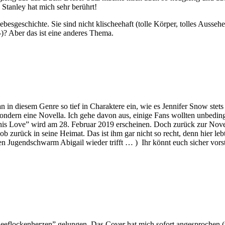
tanley hat mich sehr berührt!
ebesgeschichte. Sie sind nicht klischeehaft (tolle Körper, tolles Ausse
-)? Aber das ist eine anderes Thema.
in diesem Genre so tief in Charaktere ein, wie es Jennifer Snow stets ge
 sondern eine Novella. Ich gehe davon aus, einige Fans wollten unbeding
s Love” wird am 28. Februar 2019 erscheinen. Doch zurück zur Novella 
Job zurück in seine Heimat. Das ist ihm gar nicht so recht, denn hier l
n Jugendschwarm Abigail wieder trifft … ) Ihr könnt euch sicher vorstell
neeflockenherzen” gelungen. Das Cover hat mich sofort angesprochen (w