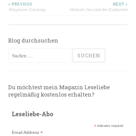
Beitragsnavigation
< PREVIOUS
NEXT >
Wingwave-Coaching
Hörbuch: Das Lied des Eisdrachen
Blog durchsuchen
Suchen
nach:
Du möchtest mein Magazin Leseliebe
regelmäßig kostenlos erhalten?
Leseliebe-Abo
*
indicates required
*
Email Address