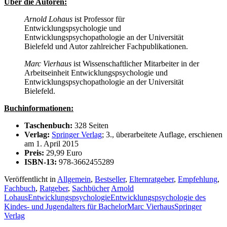
Über die Autoren:
Arnold Lohaus
ist Professor für
Entwicklungspsychologie und
Entwicklungspsychopathologie an der Universität
Bielefeld und Autor zahlreicher Fachpublikationen.
Marc Vierhaus
ist Wissenschaftlicher Mitarbeiter in der
Arbeitseinheit Entwicklungspsychologie und
Entwicklungspsychopathologie an der Universität
Bielefeld.
Buchinformationen:
Taschenbuch:
328 Seiten
Verlag:
Springer Verlag
; 3., überarbeitete Auflage, erschienen
am 1. April 2015
Preis:
29,99 Euro
ISBN-13:
978-3662455289
Veröffentlicht in
Allgemein
,
Bestseller
,
Elternratgeber
,
Empfehlung
,
Fachbuch
,
Ratgeber
,
Sachbücher
Arnold
Lohaus
Entwicklungspsychologie
Entwicklungspsychologie des
Kindes- und Jugendalters für Bachelor
Marc Vierhaus
Springer
Verlag