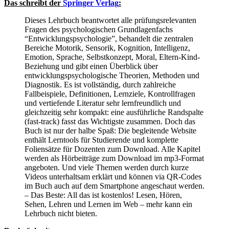
Das schreibt der
Springer Verlag
:
Dieses Lehrbuch beantwortet alle prüfungsrelevanten
Fragen des psychologischen Grundlagenfachs
“Entwicklungspsychologie”, behandelt die zentralen
Bereiche Motorik, Sensorik, Kognition, Intelligenz,
Emotion, Sprache, Selbstkonzept, Moral, Eltern-Kind-
Beziehung und gibt einen Überblick über
entwicklungspsychologische Theorien, Methoden und
Diagnostik. Es ist vollständig, durch zahlreiche
Fallbeispiele, Definitionen, Lernziele, Kontrollfragen
und vertiefende Literatur sehr lernfreundlich und
gleichzeitig sehr kompakt: eine ausführliche Randspalte
(fast-track) fasst das Wichtigste zusammen. Doch das
Buch ist nur der halbe Spaß: Die begleitende Website
enthält Lerntools für Studierende und komplette
Foliensätze für Dozenten zum Download. Alle Kapitel
werden als Hörbeiträge zum Download im mp3-Format
angeboten. Und viele Themen werden durch kurze
Videos unterhaltsam erklärt und können via QR-Codes
im Buch auch auf dem Smartphone angeschaut werden.
– Das Beste: All das ist kostenlos! Lesen, Hören,
Sehen, Lehren und Lernen im Web – mehr kann ein
Lehrbuch nicht bieten.