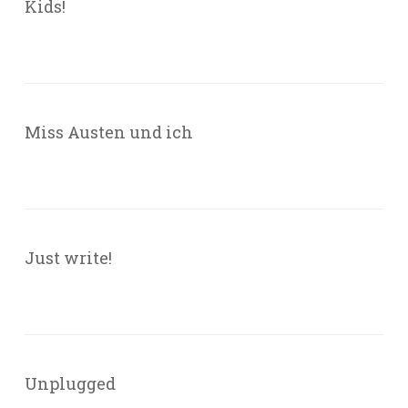
Kids!
Miss Austen und ich
Just write!
Unplugged