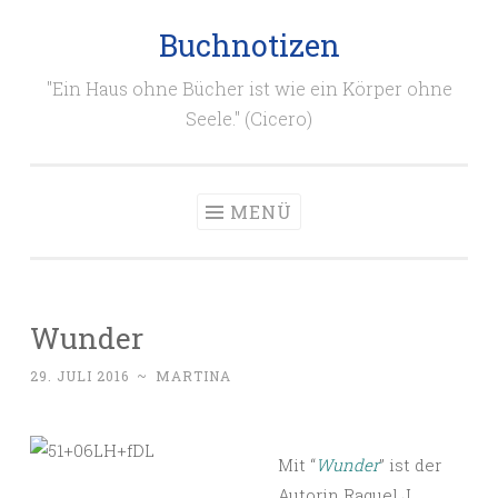
Buchnotizen
Zum
Inhalt
"Ein Haus ohne Bücher ist wie ein Körper ohne
springen
Seele." (Cicero)
MENÜ
Wunder
29. JULI 2016
~
MARTINA
Mit “
Wunder
” ist der
Autorin Raquel J.