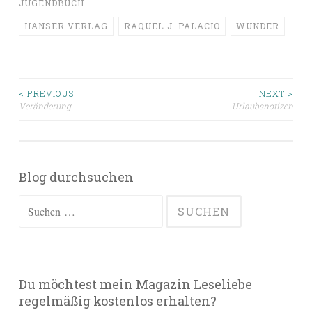
JUGENDBUCH
HANSER VERLAG
RAQUEL J. PALACIO
WUNDER
Beitragsnavigation
< PREVIOUS
NEXT >
Veränderung
Urlaubsnotizen
Blog durchsuchen
Suchen
nach:
Du möchtest mein Magazin Leseliebe
regelmäßig kostenlos erhalten?