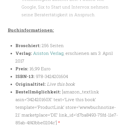
Google, Six to Start und Intervox nehmen
seine Beratertätigkeit in Anspruch.
Buchinformationen:
Broschiert:
256 Seiten
Verlag:
Ariston Verlag
, erschienen am 3. April
2017
Preis:
16,99 Euro
ISBN-13:
978-3424201604
Originaltitel:
Live this book
Bestellmöglichkeit:
[amazon_textlink
asin=’342420160X’ text=’Live this book’
template=’ProductLink’ store=’wwwbuchnotize-
21′ marketplace=’DE’ link_id=’d7ba8493-75fd-11e7-
85ab-4f43bbe0204c’]
*