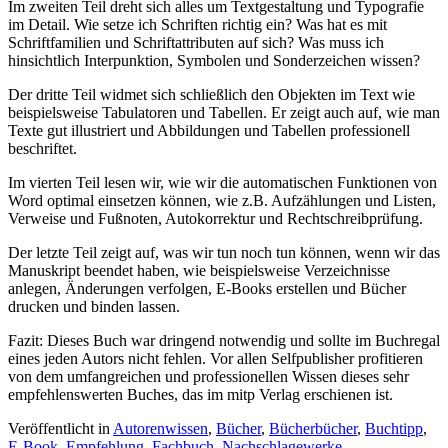
Im zweiten Teil dreht sich alles um Textgestaltung und Typografie
im Detail. Wie setze ich Schriften richtig ein? Was hat es mit
Schriftfamilien und Schriftattributen auf sich? Was muss ich
hinsichtlich Interpunktion, Symbolen und Sonderzeichen wissen?
Der dritte Teil widmet sich schließlich den Objekten im Text wie
beispielsweise Tabulatoren und Tabellen. Er zeigt auch auf, wie man
Texte gut illustriert und Abbildungen und Tabellen professionell
beschriftet.
Im vierten Teil lesen wir, wie wir die automatischen Funktionen von
Word optimal einsetzen können, wie z.B. Aufzählungen und Listen,
Verweise und Fußnoten, Autokorrektur und Rechtschreibprüfung.
Der letzte Teil zeigt auf, was wir tun noch tun können, wenn wir das
Manuskript beendet haben, wie beispielsweise Verzeichnisse
anlegen, Änderungen verfolgen, E-Books erstellen und Bücher
drucken und binden lassen.
Fazit: Dieses Buch war dringend notwendig und sollte im Buchregal
eines jeden Autors nicht fehlen. Vor allen Selfpublisher profitieren
von dem umfangreichen und professionellen Wissen dieses sehr
empfehlenswerten Buches, das im mitp Verlag erschienen ist.
Veröffentlicht in
Autorenwissen
,
Bücher
,
Bücherbücher
,
Buchtipp
,
E-Book
,
Empfehlung
,
Fachbuch
,
Nachschlagewerke
,