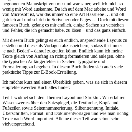
begonnenen Manuskript von mir und war sauer, weil ich mich so
wenig mit Word auskannte. Da ich auf dem Mac arbeite und Word
von Microsoft ist, war das immer so eine Art Hassliebe … und oft
gab ich auf und schrieb in Scrivener oder Pages … Doch mit diesem
famosen Buch, gelang es mir endlich, einige Sachen zu verstehen
und Fehler, die ich gemacht habe, zu lösen – und das ganz einfach.
Mit diesem Buch gelingt es euch endlich, ansprechende Layouts zu
erstellen und diese als Vorlagen abzuspeichern, sodass ihr immer –
je nach Bedarf – darauf zugreifen könnt. Endlich kann ich meine
Texte gleich von Anfang an richtig formatieren und anlegen, ohne
die typischen Anfängerfehler in Sachen Typografie und
Formatierung zu begehen. In diesem Buch finden sich auch viele
praktische Tipps zur E-Book-Erstellung.
Ich möchte kurz mal einen Überblick geben, was sie sich in diesem
empfehlenswerten Buch alles findet:
Teil 1 widmet sich den Themen Layout und Struktur: Wir erfahren
Wissenswertes über den Satzspiegel, die Textbreite, Kopf- und
Fußzeilen sowie Seitennummerierung, Silbentrennung, Initiale,
Überschriften, Format- und Dokumentvorlagen und wie man richtig
Texte nach Word importiert. Alleine dieser Teil war schon sehr
vielversprechend.