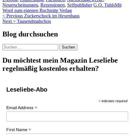
Neuerscheinungen
,
Rezensionen
,
Selfpublisher
G.O. Tuhls
Mit
Word zum eigenen Buch
mitp Verlag
Beitragsnavigation
< Previous
Zuckerschock im Hexenhaus
Next >
Tausendmalschon
Blog durchsuchen
Suchen
nach:
Du möchtest mein Magazin Leseliebe
regelmäßig kostenlos erhalten?
Leseliebe-Abo
*
indicates required
*
Email Address
*
First Name