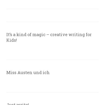
It’s a kind of magic – creative writing for
Kids!
Miss Austen und ich
Just write!