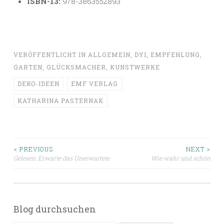
ISBN-13:
978-3863552893
VERÖFFENTLICHT IN
ALLGEMEIN
,
DYI
,
EMPFEHLUNG
,
GARTEN
,
GLÜCKSMACHER
,
KUNSTWERKE
DEKO-IDEEN
EMF VERLAG
KATHARINA PASTERNAK
Beitragsnavigation
< PREVIOUS
NEXT >
Gelesen: Erwarte das Unerwartete
Wie wahr und schön
Blog durchsuchen