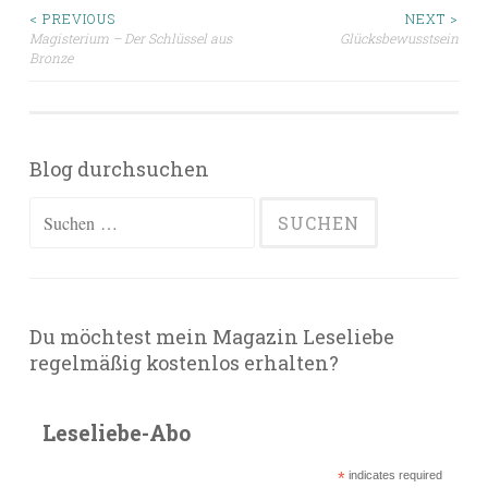
Beitragsnavigation
< PREVIOUS
NEXT >
Magisterium – Der Schlüssel aus
Glücksbewusstsein
Bronze
Blog durchsuchen
Suchen
nach:
Du möchtest mein Magazin Leseliebe
regelmäßig kostenlos erhalten?
Leseliebe-Abo
*
indicates required