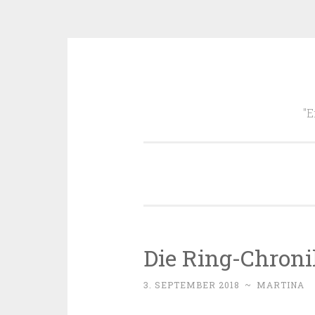
Zum
Inhalt
"E
springen
Die Ring-Chron
3. SEPTEMBER 2018
~
MARTINA