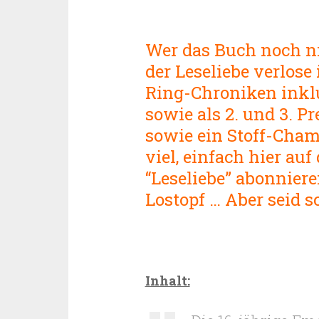
Wer das
Buch noch ni
der Leseli
ebe verlose 
Ring-Chroniken inklu
sowie als 2. und 3. Pr
sowie ein Stoff-Cham
viel, einfach hier au
“Leseliebe” abonnier
Lostop
f … Aber seid s
Inhalt: