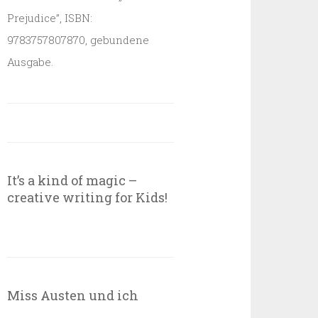
Prejudice”, ISBN:
9783757807870, gebundene
Ausgabe.
It’s a kind of magic –
creative writing for Kids!
Miss Austen und ich