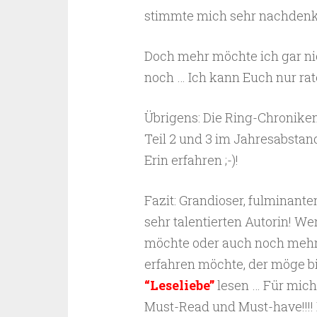
stimmte mich sehr nachdenk
Doch mehr möchte ich gar nic
noch … Ich kann Euch nur raten
Übrigens: Die Ring-Chroniken
Teil 2 und 3 im Jahresabsta
Erin erfahren ;-)!
Fazit: Grandioser, fulminant
sehr talentierten Autorin! W
möchte oder auch noch mehr 
erfahren möchte, der möge b
“Leseliebe”
lesen … Für mich
Must-Read und Must-have!!!