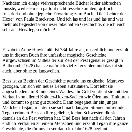
Nachdem ich einige vielversprechende Bücher leider abbrechen
musste, weil sie mich partout nicht fesseln konnten, griff ich
frustriert und ohne jegliche Erwartung zum Buch “Die Tochter der
Hexe” von Paula Brackston. Und ich las und las und las und war
mehr als begeistert von dieser fabelhaften Geschichte, die ich euch
sehr ans Herz legen möchte!
Elizabeth Anne Hawksmith ist 384 Jahre alt, unsterblich und erzählt
uns in diesem Buch ihre unfassbar magische Geschichte.
Aufgewachsen im Mittelalter zur Zeit der Pest (genauer gesagt in
Bathcomb, 1628) hat sie natürlich viel zu erzählen und das tut sie
auch, aber ohne zu langweilen.
Bess ist zu Beginn der Geschichte gerade ins englische Matraves
gezogen, um sich ein neues Leben aufzutauen. Dort lebt sie
abgeschieden am Rande eines Waldes. Ihr Geld verdient sie mit dem
Verkauf von allerlei Kräuter-Hexen-Sachen wie Ölen und Tinkturen
und kommt so ganz gut zurecht. Dann begegnet ihr ein junges
Mädchen Tegan, mit dem sie sich nach langem Sträuen anfreundet.
Tegan erinnert Bess an ihre geliebte, kleine Schwester, die sie
damals an die Pest verloren hat. Und Bess fast nach all den Jahren
endlich Vertrauen zu einem Menschen und erzählt Tegan ihre ganze
Geschichte, die für uns Leser dann im Jahr 1628 beginnt.