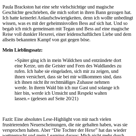
Paula Brackston hat eine sehr vielschichtige und magische
Geschichte geschrieben, die mich sofort in ihren Bann gezogen hat.
Ich hatte keinerlei Anlaufschwierigkeiten, denn ich wollte unbedingt
wissen, was es mit der geheimnisvollen Bess auf sich hat. Und so
begab ich mich gemeinsam mit Tegan und Bess auf eine magische
Reise voll dunkler Hexerei, einer leidenschaftlichen Liebe und dem
allseits bekannten Kampf von gut gegen böse.
Mein Lieblingssatz:
»Später ging ich in mein Wäldchen und entzündete dort
eine Kerze, um die Geister und Feen des Waldlandes zu
rufen. Ich habe sie eingeladen, sich mir zu zeigen, und
ihnen versichert, dass sie bei mir willkommen sind, dass
ich ihnen nicht ihr rechtmäßiges Zuhause nehmen
werde. In ihrem Wald bin ich nur Gast und solange ich
hier bin, werde ich Umsicht und Respekt walten
lassen.« (gelesen auf Seite 20/21)
Fazit: Eine absolutes Lese-Highlight von mir nach vielen
frustrierenden Neuerscheinungen, die nie gehalten haben, was sie
versprochen haben. Aber “Die Tochter der Hexe” hat das wieder
wettgemacht und mein Learning daraus: Mich nicht mehr durch