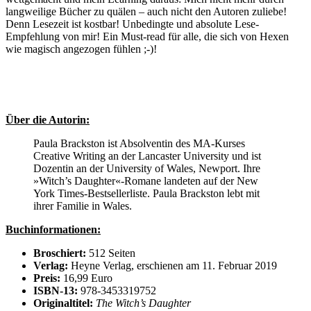
langweilige Bücher zu quälen – auch nicht den Autoren zuliebe!
Denn Lesezeit ist kostbar! Unbedingte und absolute Lese-
Empfehlung von mir! Ein Must-read für alle, die sich von Hexen
wie magisch angezogen fühlen ;-)!
Über die Autorin:
Paula Brackston ist Absolventin des MA-Kurses
Creative Writing an der Lancaster University und ist
Dozentin an der University of Wales, Newport. Ihre
»Witch’s Daughter«-Romane landeten auf der New
York Times-Bestsellerliste. Paula Brackston lebt mit
ihrer Familie in Wales.
Buchinformationen:
Broschiert:
512 Seiten
Verlag:
Heyne Verlag, erschienen am 11. Februar 2019
Preis:
16,99 Euro
ISBN-13:
978-3453319752
Originaltitel:
The Witch’s Daughter