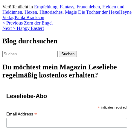
Veröffentlicht in
Empfehlung
,
Fantasy
,
Frauenleben
,
Helden und
Heldinnen
,
Hexen
,
Historisches
,
Magie
Die Tochter der Hexe
Heyne
Verlag
Paula Brackson
Beitragsnavigation
< Previous
Zorn der Engel
Next >
Happy Easter!
Blog durchsuchen
Suchen
nach:
Du möchtest mein Magazin Leseliebe
regelmäßig kostenlos erhalten?
Leseliebe-Abo
*
indicates required
*
Email Address