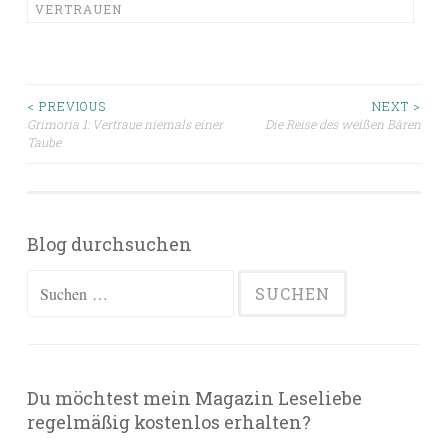
VERTRAUEN
Beitragsnavigation
< PREVIOUS
NEXT >
Grimoria 1: Vertraue niemals einer
Die Reise des weißen Bären
Taube
Blog durchsuchen
Suchen
nach:
Du möchtest mein Magazin Leseliebe
regelmäßig kostenlos erhalten?