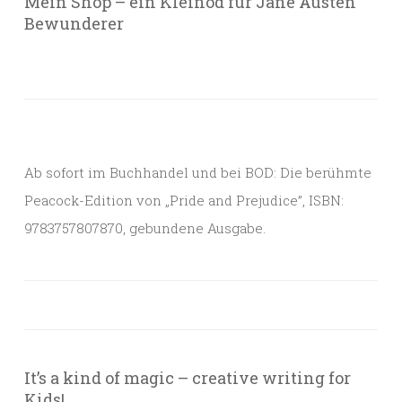
Mein Shop – ein Kleinod für Jane Austen
Bewunderer
Ab sofort im Buchhandel und bei BOD: Die berühmte
Peacock-Edition von „Pride and Prejudice”, ISBN:
9783757807870, gebundene Ausgabe.
It’s a kind of magic – creative writing for
Kids!