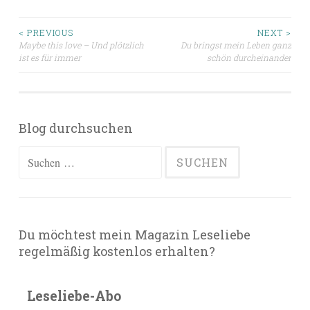
Beitragsnavigation
< PREVIOUS
NEXT >
Maybe this love – Und plötzlich
Du bringst mein Leben ganz
ist es für immer
schön durcheinander
Blog durchsuchen
Suchen
nach:
Du möchtest mein Magazin Leseliebe
regelmäßig kostenlos erhalten?
Leseliebe-Abo