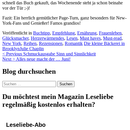
schnell das Buch gekauft, das Wochenende steht ja schon beinahe
vor der Tür ;-)!
Fazit: Ein herrlich gemütlicher Page-Turn, ganz besonders für New-
York-Fans und Genießer! Famos grandios!
Veröffentlicht in
Buchtipp
,
Empfehlung
,
Ernährung
,
Frauenleben
,
Glücksmacher
,
Herzerwärmendes
,
Lesen
,
Must haves
,
Must-read
,
New York
,
Reihen
,
Rezensionen
,
Romantik
Die kleine Bäckerei in
Brooklyn
Julie Chaplin
Beitragsnavigation
< Previous
Schmuckausgabe Sinn und Sinnlichkeit
Next >
Alles neue macht der … Juni!
Blog durchsuchen
Suchen
nach:
Du möchtest mein Magazin Leseliebe
regelmäßig kostenlos erhalten?
Leseliebe-Abo