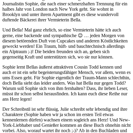
Journalistin Sophie, die nach einer schmerzhaften Trennung für ein
halbes Jahr von London nach New York geht. Sie wohnt in
Brooklyn und unter ihrem Apartment gibt es diese wundervoll
duftende Bäckerei ihrer Vermieterin Bella.
Und Bella! Mal ganz ehrlich, so eine Vermieterin hätte ich auch
gerne, eine backende und sympathische 😉 … jeden Morgen von
diesem betörenden Duft von Cupcakes und anderen Köstlichkeiten
geweckt werden! Ein Traum, hüft- und bauchtechnisch allerdings
ein Alptraum ;-)! Die beiden freunden sich an, geben sich
gegenseitig Kraft und unterstützen sich, wo sie nur können.
Sophie lernt Bellas äußerst attraktiven Cousin Todd kennen und
auch er ist ein sehr begeisterungsfähiger Mensch, vor allem, wenn es
ums Essen geht. Für Sophie eigentlich der Traum-Mann schlechthin,
doch Bella sieht das leider anders. Was hat Bella nur gegen Todd?
Warum soll Sophie sich von ihm fernhalten? Dass, ihr lieben Leser,
müsst ihr schon selbst herausfinden. Ich kann euch diese Reihe nur
ans Herz legen!
Der Schreibstil ist sehr flüssig, Julie schreibt sehr lebendig und ihre
Charaktere (Sophie haben wir ja schon im ersten Teil etwas
kennenlernen dürfen) wachsen einem sogleich ans Herz! Und New-
York-Liebhaber und Genießer kommen an diese Buch ohnehin nicht
vorbei. Also, worauf wartet ihr noch ;-)? Ab in den Buchladen und